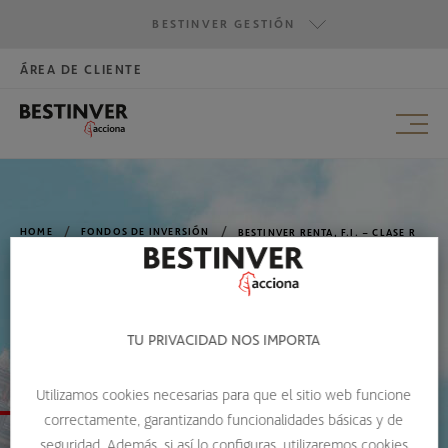
BESTINVER GESTIÓN
CLASE B
ÁREA DE CLIENTE
HAZTE INVERSOR
BESTINVER GESTIÓN
CLASE R
BESTINVER SECURITIES
CLASE Z
BESTINVER ACTIVOS INMOBILIARIOS
HOME
FONDOS DE INVERSIÓN
BESTINVER RENTA, F.I. – CLASE R
TU PRIVACIDAD NOS IMPORTA
BESTINVER RENTA
Utilizamos cookies necesarias para que el sitio web funcione
correctamente, garantizando funcionalidades básicas y de
seguridad. Además, si así lo configuras, utilizaremos cookies