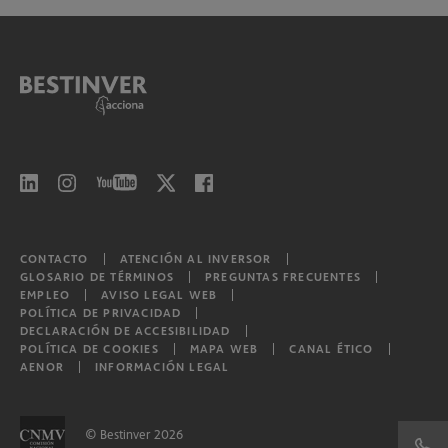
Bestinver Corto Plazo, F.I.
Bestinver Bonos Institucional, F.I.
Bestinver Bonos Institucional II, F.I.
Bestinver Bonos Institucional III, F.I.
Bestinver Bonos Institucional IV, F.I.
Bestinver Bonos Institucional V, F.I.
CONTACTO
ATENCIÓN AL INVERSOR
GLOSARIO DE TÉRMINOS
PREGUNTAS FRECUENTES
EMPLEO
AVISO LEGAL WEB
POLÍTICA DE PRIVACIDAD
Bestinver Consumo Global, F.I.L.
DECLARACIÓN DE ACCESIBILIDAD
POLÍTICA DE COOKIES
MAPA WEB
CANAL ÉTICO
AENOR
INFORMACIÓN LEGAL
Bestinver Tordesillas, F.I.L.
Otros
© Bestinver 2026