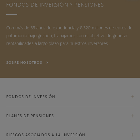
FONDOS DE INVERSIÓN Y PENSIONES
Con más de 35 años de experiencia y 8.320 millones de euros de
patrimonio bajo gestión, trabajamos con el objetivo de generar
rentabilidades a largo plazo para nuestros inversores.
SOBRE NOSOTROS
FONDOS DE INVERSIÓN
PLANES DE PENSIONES
Bestinfond, F.I.
Bestinver Internacional, F.I.
RIESGOS ASOCIADOS A LA INVERSIÓN
Bestinver Global, F.P.