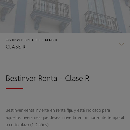
BESTINVER RENTA, F.I. – CLASE R
CLASE R
CLASE B
Bestinver Renta - Clase R
CLASE R
CLASE Z
Bestinver Renta invierte en renta fija, y está indicado para
aquellos inversores que desean invertir en un horizonte temporal
a corto plazo (1-2 años).