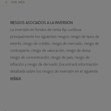
VER MÁS
INFORME 2º SEMESTRE 2025
RIESGOS ASOCIADOS A LA INVERSIÓN
INFORME 1º SEMESTRE 2025
La inversión en fondos de renta fija conlleva
principalmente los siguientes riesgos: riesgo de tipos de
VALORES LIQUIDATIVOS
interés, riesgo de crédito, riesgo de mercado, riesgo de
contraparte, riesgo de valoración, riesgo de divisa,
riesgo de concentración, riesgo de país, riesgo de
inflación y riesgo de derivado. Encontrará información
detallada sobre los riesgos de inversión en el siguiente
enlace
.