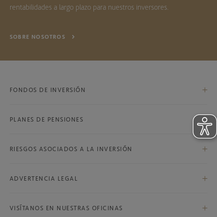
rentabilidades a largo plazo para nuestros inversores.
SOBRE NOSOTROS
FONDOS DE INVERSIÓN
PLANES DE PENSIONES
Bestinfond, F.I.
Bestinver Internacional, F.I.
RIESGOS ASOCIADOS A LA INVERSIÓN
Bestinver Global, F.P.
Bestinver Bolsa, F.I.
Riesgos asociados a la inversión
Bestinver Plan Norteamérica, F.P.
ADVERTENCIA LEGAL
Bestinver Norteamérica, F.I.
Advertencia legal
Bestinver Grandes Compañías, F.I.
VISÍTANOS EN NUESTRAS OFICINAS