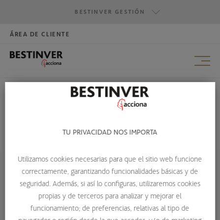
BESTINVER GESTIÓN
ÁREA DE CLIENTE
HAZTE INVERSOR
BESTINVER GESTIÓN
BESTINVER SECURITIES
BESTINVER ACTIVOS INMOBILIARIOS
¿POR QUÉ UN PLAN DE PENSIONES?
TU PRIVACIDAD NOS IMPORTA
HOME
PLANES DE PENSIONES
¿POR QUÉ UN PLAN DE PENSIONES?
Utilizamos cookies necesarias para que el sitio web funcione
correctamente, garantizando funcionalidades básicas y de
seguridad. Además, si así lo configuras, utilizaremos cookies
propias y de terceros para analizar y mejorar el
Afrontando financieramente la
funcionamiento; de preferencias, relativas al tipo de