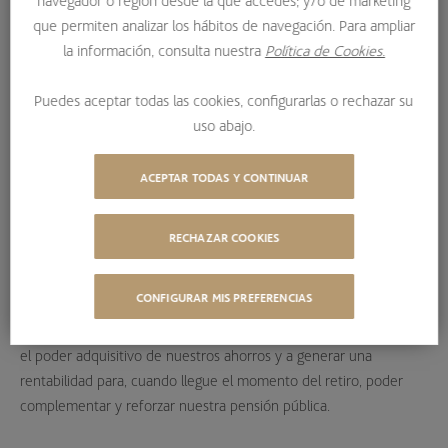
navegador o región desde la que accedes; y/o de marketing
jubilación
que permiten analizar los hábitos de navegación. Para ampliar
la información, consulta nuestra
Política de Cookies.
Puedes aceptar todas las cookies, configurarlas o rechazar su
uso abajo.
PLANES DE PENSIONES: EL
VEHÍCULO MÁS APROPIADO
ACEPTAR TODAS Y CONTINUAR
PARA PREPARAR LA
JUBILACIÓN
RECHAZAR COOKIES
CONFIGURAR MIS PREFERENCIAS
El plan de pensiones es una “hucha” que se encarga de poner a
trabajar los ahorros que se van depositando. Ayuda a mantener
el poder adquisitivo de nuestros ahorros y a generar una
rentabilidad para, cuando llegue el momento del retiro, poder
complementar y reforzar nuestra pensión pública.